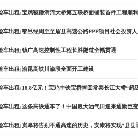
检车出租
宝鸡虢磻渭河大桥第五联桥面铺装首件工程顺
]
检车出租
鄠邑经周至至眉县高速公路PPP项目社会投资人
]
检车出租
镇广高速控制性工程长胜隧道全幅贯通
]
检车出租
渝昆高铁川渝段全面开工建设
]
检车出租
18.8亿元！宝鸡中铁宝桥捧回常泰长江大桥“超
]
检车出租
这条高铁通车了！中国最大油气田迎来通勤巨
]
检车出租
岚皋将告别不通高速的历史，安康将实现“县县
]