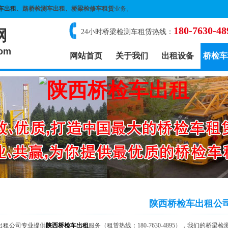
车出租
、路桥检测车出租、桥梁检修车租赁
业务。
180-7630-48
网
24小时桥梁检测车租赁热线：
com
网站首页
关于我们
出租设备
桥检车
陕西桥检车出租公
出租公司
专业提供
陕西桥检车出租
服务（租赁热线：180-7630-4895），我们的桥梁