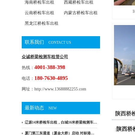
海南桥检车出租
西藏桥检车出租
云南桥检车出租
内蒙古桥检车出租
黑龙江桥检车出租
联系我们
CONTACT US
众诚桥梁检测车租赁公司
4001-388-398
热线：
180-7630-4895
电话：
网址：http://www.13688882255.com
最新动态
NEW
陕西桥
辽源14米桥检车出租，白城16米桥梁检测车…
陕西桥
[
厦门第三东通道（厦金大桥）启动 对标港…