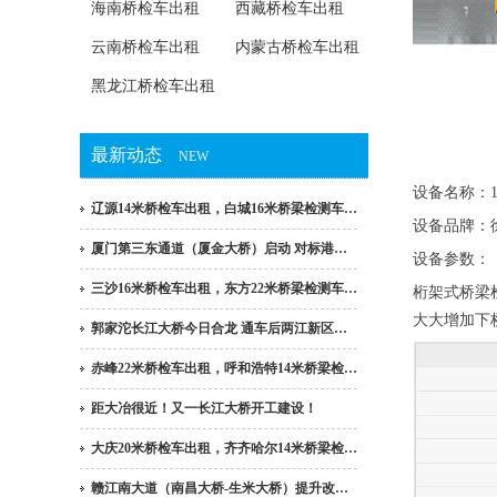
海南桥检车出租
西藏桥检车出租
云南桥检车出租
内蒙古桥检车出租
黑龙江桥检车出租
最新动态
NEW
设备名称：
辽源14米桥检车出租，白城16米桥梁检测车…
设备品牌：
厦门第三东通道（厦金大桥）启动 对标港…
设备参数：
三沙16米桥检车出租，东方22米桥梁检测车…
桁架式桥梁
大大增加下
郭家沱长江大桥今日合龙 通车后两江新区…
赤峰22米桥检车出租，呼和浩特14米桥梁检…
距大冶很近！又一长江大桥开工建设！
大庆20米桥检车出租，齐齐哈尔14米桥梁检…
赣江南大道（南昌大桥-生米大桥）提升改…