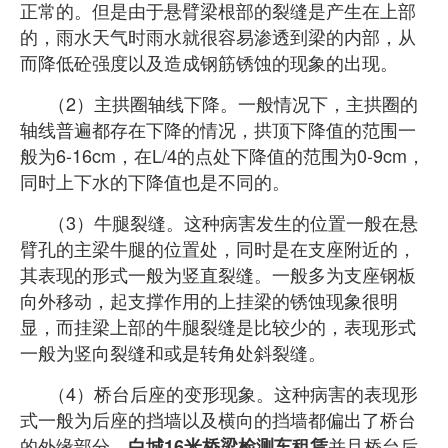
正常的。但是由于悬臂梁根部的裂缝是产生在上部
的，雨水天气时雨水就很容易渗透到梁的内部，从
而降低砼强度以及造成钢筋锈蚀的现象的出现。
（2）主拱圈轴线下降。一般情况下，主拱圈的
轴线普遍都存在下降的情况，拱顶下降值的范围一
般为6-16cm，在L/4的点处下降值的范围为0-9cm，
同时上下水的下降值也是不同的。
（3）牛腿裂缝。这种病害发生的位置一般在悬
臂孔的主梁牛腿的位置处，同时是在支座附近的
，
其表现的形式一般为竖直裂缝。一般多为支座钢板
向外移动，起支撑作用的上挂梁的锈蚀现象很明
显，而挂梁上部的牛腿裂缝是比较少的，表现形式
一般为竖向裂缝和或是转角处斜裂缝。
（4）桥台后座的变形现象。这种病害的表现形
式一般为后座的挡墙以及横向的挡墙都偏出了桥台
的外缘部分，
并且桥台后
白城16米桥梁检测车租赁