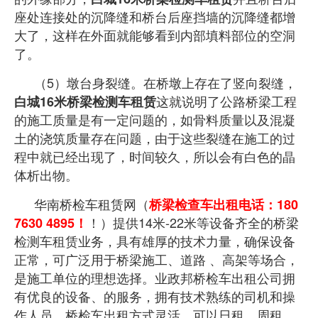
座处连接处的沉降缝和桥台后座挡墙的沉降缝都增
大了，这样在外面就能够看到内部填料部位的空洞
了。
（5）墩台身裂缝。在桥墩上存在了竖向裂缝，
这就说明了公路桥梁工
程
白城16米桥梁检测车租赁
的施工质量是有一定问题的，如骨料质量以及混凝
土的浇筑质量存在问题，由于这些裂缝在施工的过
程中就已经出现了，时间较久，所以会有白色的晶
体析出物。
华南桥检车租赁网（
桥梁检查车出租电话：180
！）提供14米-22米等设备齐全的桥梁
7630 4895！
检测车租赁业务，具有雄厚的技术力量，确保设备
正常，可广泛用于桥梁施工、道路 、高架等场合，
是施工单位的理想选择。业政邦桥检车出租公司拥
有优良的设备、的服务，拥有技术熟练的司机和操
作人员。桥检车出租方式灵活，可以日租、周租、