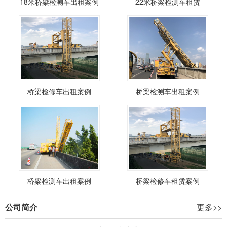
18米桥梁检测车出租案例
22米桥梁检测车租赁
桥梁检修车出租案例
桥梁检测车出租案例
桥梁检测车出租案例
桥梁检修车租赁案例
公司简介
更多>>