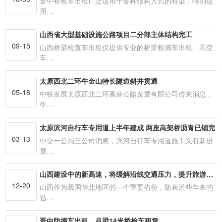
晋中桥检车出租广泛适用于各种结构方式的桥梁，特别适
用…
山西省大型基础设施公路项目二分部主体结构完工
09-15
山西桥梁检查车出租仅提供专业的桥梁检测车出租、高空
车…
太原西北二环牛金山特长隧道斜井贯通
05-18
中铁发展太原西北二环高速公路发展有限公司传来消息，
牛…
太原滨河自行车专用道上半年建成 两座高架桥沥青已铺完
03-13
中交一公局三公司消息，滨河自行车专用道施工又有新进
展…
山西建设中的新高速，将缓解沿线交通压力，提升旅游业知名度
12-20
山西作为我国华北地区的一个重要省份，随着近些年来的
迅…
晋中防撞车出租，吕梁14米桥检车租赁