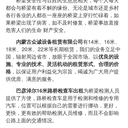
桥梁安全性与百姓民生息息相关，每个人每天
都会与桥梁有着不解的缘份。无论是城市还是乡村
各行各业的人都在一座座的桥梁上穿行忙碌着，如
果桥梁出现了病害，如不及时修复，桥梁事故直接
危害人们的生命 财产安全。
有14米、16米、
内蒙古众诚设备租赁有限公司
18米、20米、22米等长期租赁，我们的业务立足中
国，辐射周边省市，放眼于全国市场。以
优良的设
施、专业的技术、灵活机动的租赁形式、合理的价
，以保证用户利益化为宗旨，竭诚为广大用户提
格
供优质、满意的服务。
为桥梁检测人员
巴彦淖尔16米路桥检查车出租
提供了方便，路桥检查车是用于检测和维修的专用
汽车，位置可以根据自己的需要进行挪动，更好，
更快，更有效的帮助检测人员维修，而且不会影响
公路上面的交通情况。