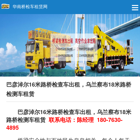
华南桥检车租赁网
巴彦淖尔16米路桥检查车出租，乌兰察布18米路桥
检测车租赁
巴彦淖尔16米路桥检查车出租，乌兰察布18米
路桥检测车租赁
联系电话：陈经理 180-7630-
4895