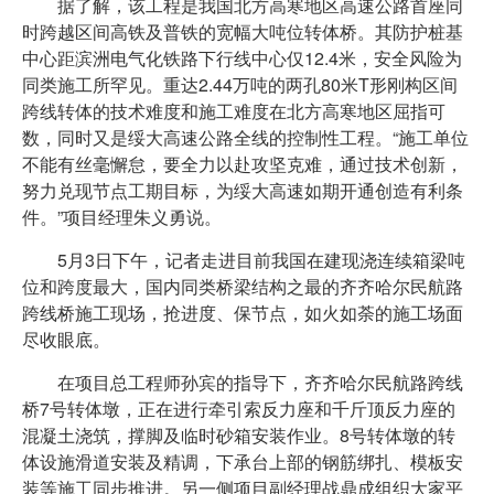
据了解，该工程是我国北方高寒地区高速公路首座同
时跨越区间高铁及普铁的宽幅大吨位转体桥。其防护桩基
中心距滨洲电气化铁路下行线中心仅12.4米，安全风险为
同类施工所罕见。重达2.44万吨的两孔80米T形刚构区间
跨线转体的技术难度和施工难度在北方高寒地区屈指可
数，同时又是绥大高速公路全线的控制性工程。“施工单位
不能有丝毫懈怠，要全力以赴攻坚克难，通过技术创新，
努力兑现节点工期目标，为绥大高速如期开通创造有利条
件。”项目经理朱义勇说。
5月3日下午，记者走进目前我国在建现浇连续箱梁吨
位和跨度最大，国内同类桥梁结构之最的齐齐哈尔民航路
跨线桥施工现场，抢进度、保节点，如火如荼的施工场面
尽收眼底。
在项目总工程师孙宾的指导下，齐齐哈尔民航路跨线
桥7号转体墩，正在进行牵引索反力座和千斤顶反力座的
混凝土浇筑，撑脚及临时砂箱安装作业。8号转体墩的转
体设施滑道安装及精调，下承台上部的钢筋绑扎、模板安
装等施工同步推进。另一侧项目副经理战鼎成组织大家平