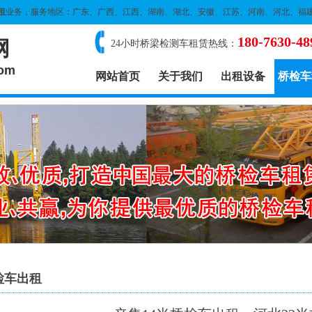
租
业务，服务地区：广东、广西、江西、湖南、湖北、安徽、江苏、河南、河北、福
180-7630-48
网
24小时桥梁检测车租赁热线：
com
网站首页
关于我们
出租设备
桥检车
检车出租