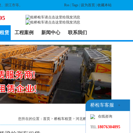
建、浙江市等。
Rss
|
Tags
|
设为首页
|
收藏本站
95
租赁
工程案例
新闻中心
联系我们
桥检车客服
×
在线咨询
您所在的位置：
首页
>
桥检车租赁
>
河北桥检车出租
> 列表
18076304895
TEL: