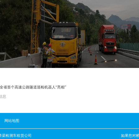
全省首个高速公路隧道巡检机器人“亮相”
信息
网站地图
桥梁检测车租赁公司
如果您对