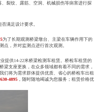
落、裂纹、露筋、空洞、机械损伤等病害进行探
能否满足设计要求。
5
为了长期观测桥梁墩台、主梁在车辆作用下的
测点，并对监测点进行首次观测。
）专业提供14-22米桥梁检测车租赁。桥检车租赁的
桥梁支座更换，在众多领域都有着不同的需求，
我们将为需求群体提供优质、省心的桥检车出租
0-4895
，随时随地竭诚为您服务；租赁价格优