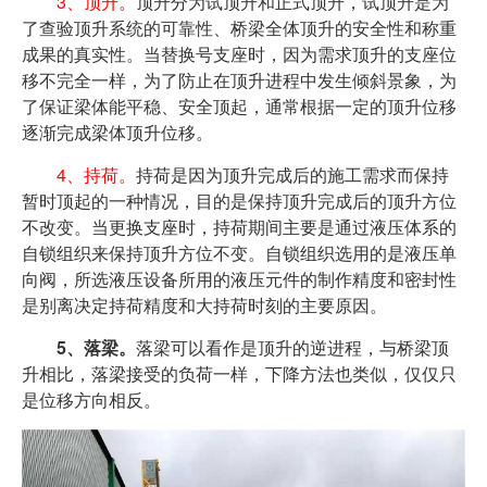
3、顶升。
顶升分为试顶升和正式顶升，试顶升是为
了查验顶升系统的可靠性、桥梁全体顶升的安全性和称重
成果的真实性。当替换号支座时，因为需求顶升的支座位
移不完全一样，为了防止在顶升进程中发生倾斜景象，为
了保证梁体能平稳、安全顶起，通常根据一定的顶升位移
逐渐完成梁体顶升位移。
4、持荷。
持荷是因为顶升完成后的施工需求而保持
暂时顶起的一种情况，目的是保持顶升完成后的顶升方位
不改变。当更换支座时，持荷期间主要是通过液压体系的
自锁组织来保持顶升方位不变。自锁组织选用的是液压单
向阀，所选液压设备所用的液压元件的制作精度和密封性
是别离决定持荷精度和大持荷时刻的主要原因。
5、落梁。
落梁可以看作是顶升的逆进程，与桥梁顶
升相比，落梁接受的负荷一样，下降方法也类似，仅仅只
是位移方向相反。