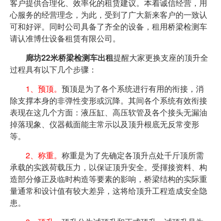
客户提供合理化、效率化的租赁建议。本着诚信经营，用
心服务的经营理念，为此，受到了广大新来客户的一致认
可和好评。同时公司具备了齐全的设备，租用桥梁检测车
请认准博仕设备租赁有限公司。
廊坊22米桥梁检测车出租
提醒大家更换支座的顶升全
过程具有以下几个步骤：
1、预顶。
预顶是为了各个系统进行有用的衔接，消
除支撑本身的非弹性变形或沉降。其间各个系统有效衔接
表现在这几个方面：液压缸、高压软管及各个接头无漏油
掉落现象、仪器截面能主常示以及顶升根底无反常变形
等。
2、称重。
称重是为了先确定各顶升点处千斤顶所需
承载的实践荷载压力，以保证顶升安全。受揮接资料、构
造部分修正及临时构造等要素的影响，桥梁结构的实际重
量通常和设计值有较大差异，这将给顶升工程造成安全隐
患。