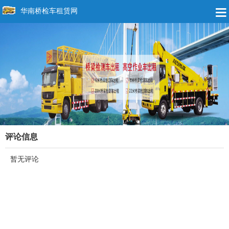
华南桥检车租赁网
评论信息
暂无评论